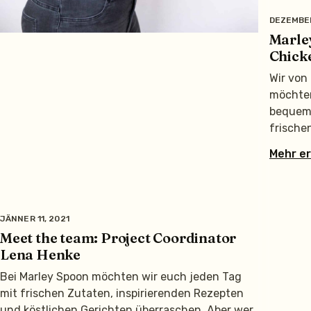
DEZEMBER
Marle
Chick
Wir von
möchten
bequem 
frische
Mehr e
JÄNNER 11, 2021
Meet the team: Project Coordinator
Lena Henke
Bei Marley Spoon möchten wir euch jeden Tag
mit frischen Zutaten, inspirierenden Rezepten
und köstlichen Gerichten überraschen. Aber wer