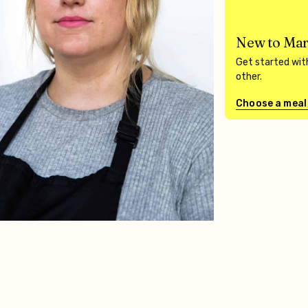
New to Mar
Get started with
other.
Choose a meal