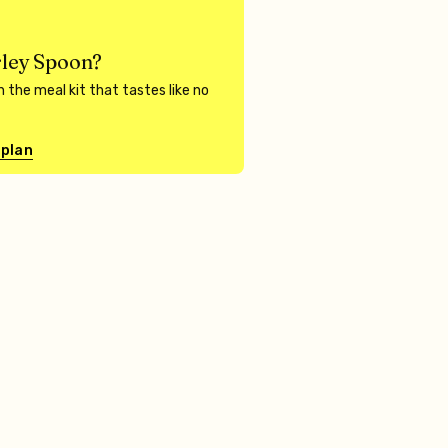
ley Spoon?
 the meal kit that tastes like no
 plan