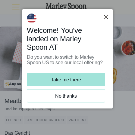
Welcome! You’ve
landed on Marley
Spoon AT
Do you want to switch to Marley
Spoon US to see our local offering?
Take me there
Anpassbar
No thanks
Meatball Sub mit Rindfleischbällchen
und knusprigen Ofenchips
FLEISCH
FAMILIENFREUNDLICH
PROTEIN+
Das Gericht