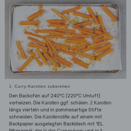
1. Curry-Karotten zubereiten
Den Backofen auf 240°C (220°C Umluft)
vorheizen. Die
ggf. schälen.
Karotten
2 Karotten
längs vierteln und in pommesartige Stifte
schneiden. Die
auf einem mit
Karottenstifte
Backpapier ausgelegten Backblech mit 1EL
Pflanzenöl, der
und je 1
½ des Currypulvers