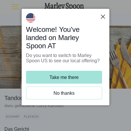
Welcome! You’ve
landed on Marley
Spoon AT
Do you want to switch to Marley
Spoon US to see our local offering?
Take me there
No thanks
Tandoori-Burger mit Korianderjoghurt
dazu gebackene Curry-Karotten
SCHARF
FLEISCH
Das Gericht