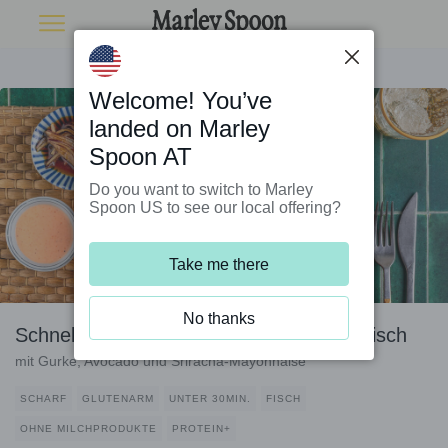
Welcome! You’ve
landed on Marley
Spoon AT
Do you want to switch to Marley
Spoon US to see our local offering?
Take me there
No thanks
Schnelle Poké-Bowl mit gegrilltem Thunfisch
mit Gurke, Avocado und Sriracha-Mayonnaise
SCHARF
GLUTENARM
UNTER 30MIN.
FISCH
OHNE MILCHPRODUKTE
PROTEIN+