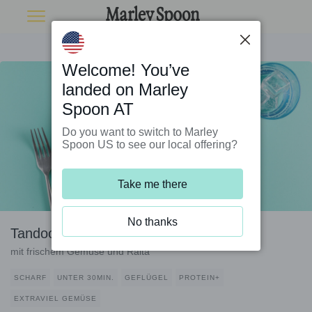
Welcome! You’ve
landed on Marley
Spoon AT
Do you want to switch to Marley
Spoon US to see our local offering?
Take me there
No thanks
Tandoori-Hähnchen-Wraps
mit frischem Gemüse und Raita
SCHARF
UNTER 30MIN.
GEFLÜGEL
PROTEIN+
EXTRAVIEL GEMÜSE