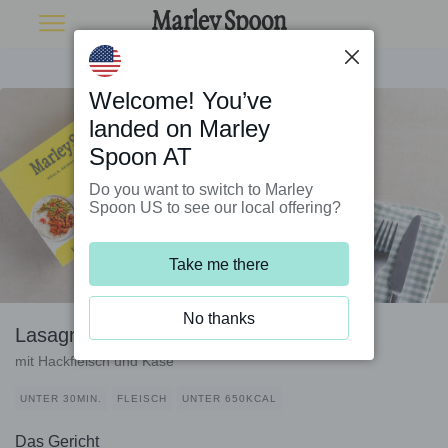
Welcome! You’ve
landed on Marley
Spoon AT
Do you want to switch to Marley
Spoon US to see our local offering?
Take me there
No thanks
Lasagne alla bolognese
mit Hackfleisch und Käse
UNTER 30MIN.
FLEISCH
UNTER 650KCAL
Das Gericht