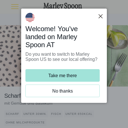
Welcome! You’ve
landed on Marley
Spoon AT
Do you want to switch to Marley
Spoon US to see our local offering?
Take me there
No thanks
Scharfes Seehechtfilet auf Udon-Nudeln
mit Gemüse und Basilikum
SCHARF
UNTER 30MIN.
FISCH
UNTER 650KCAL
OHNE MILCHPRODUKTE