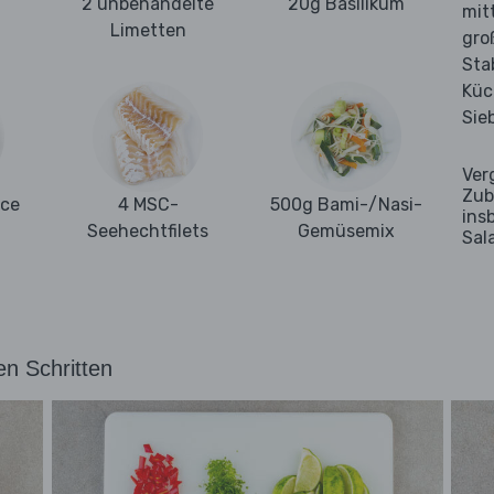
2 unbehandelte
20g Basilikum
mit
Limetten
gro
Sta
Küc
Sie
Ver
Zub
uce
4 MSC-
500g Bami-/Nasi-
ins
Seehechtfilets
Gemüsemix
Sal
en Schritten