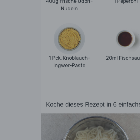
400g frische Udon-
1 Peperoni
Nudeln
1 Pck. Knoblauch-
20ml Fischsa
Ingwer-Paste
Koche dieses Rezept in 6 einfach