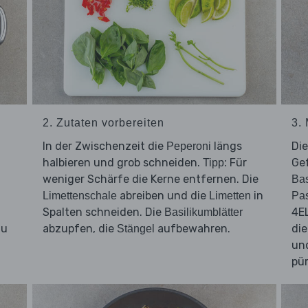
2. Zutaten vorbereiten
3.
d
In der Zwischenzeit die
längs
Di
Peperoni
halbieren und grob schneiden.
Für
Ge
Tipp:
weniger Schärfe die Kerne entfernen. Die
Bas
abreiben und die
in
Limettenschale
Limetten
Pa
Spalten schneiden. Die
4EL
Basilikumblätter
zu
abzupfen, die
aufbewahren.
di
Stängel
und
pür