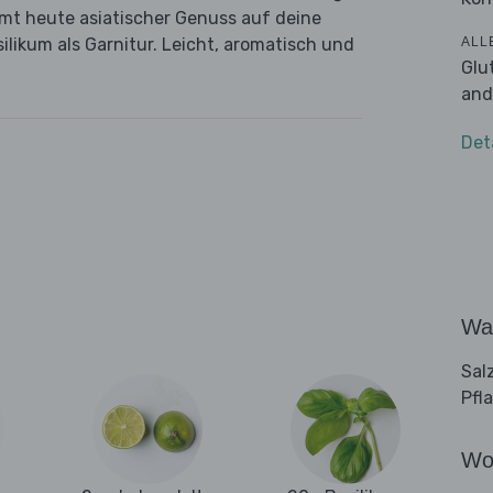
mt heute asiatischer Genuss auf deine
ALL
silikum als Garnitur. Leicht, aromatisch und
Glu
and
Det
Wa
Sal
Pfl
Wo