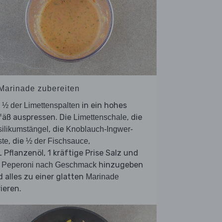
 Marinade zubereiten
e
in ein hohes
½ der Limettenspalten
fäß auspressen. Die
, die
Limettenschale
, die
ilikumstängel
Knoblauch-Ingwer-
, die
,
ste
½ der Fischsauce
 Pflanzenöl, 1 kräftige Prise Salz und
e
hinzugeben
Peperoni nach Geschmack
 alles zu einer glatten
Marinade
ieren.