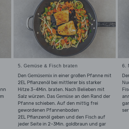
5. Gemüse & Fisch braten
6. 
Den
in einer großen Pfanne mit
De
Gemüsemix
2EL Pflanzenöl bei mittlerer bis starker
Nu
ann
Hitze 3–4Min. braten. Nach Belieben mit
Fis
um
Salz würzen. Das
an den Rand der
an
Gemüse
Pfanne schieben. Auf den mittig frei
gar
gewordenen Pfannenboden
ser
2EL Pflanzenöl geben und den
auf
Fisch
jeder Seite in 2–3Min. goldbraun und gar