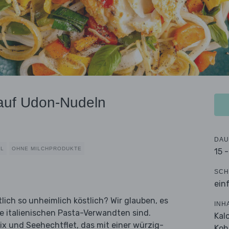
 auf Udon-Nudeln
DAU
AL
OHNE MILCHPRODUKTE
15 
SCH
ein
ich so unheimlich köstlich? Wir glauben, es
INH
ihre italienischen Pasta-Verwandten sind.
Kal
und Seehechtflet, das mit einer würzig-
Koh