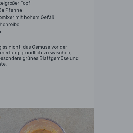
telgroßer Topf
ße Pfanne
bmixer mit hohem Gefäß
henreibe
b
giss nicht, das Gemüse vor der
ereitung gründlich zu waschen,
besondere grünes Blattgemüse und
ate.