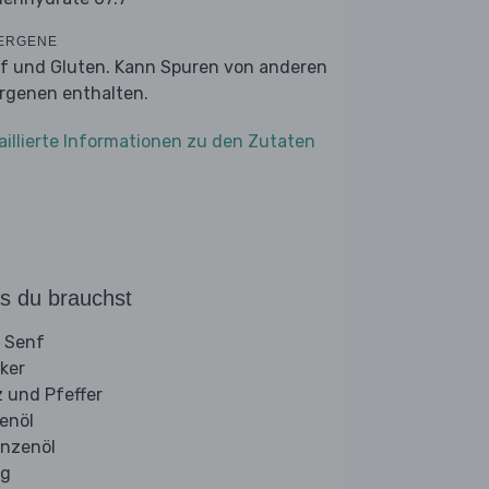
ERGENE
f und Gluten. Kann Spuren von anderen
ergenen enthalten.
aillierte Informationen zu den Zutaten
s du brauchst
 Senf
ker
z und Pfeffer
venöl
anzenöl
ig