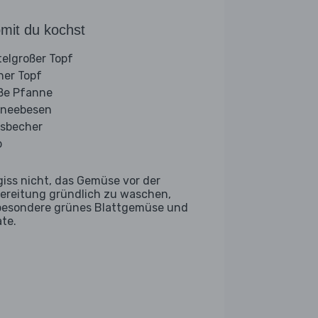
mit du kochst
telgroßer Topf
iner Topf
ße Pfanne
neebesen
sbecher
b
giss nicht, das Gemüse vor der
ereitung gründlich zu waschen,
besondere grünes Blattgemüse und
ate.