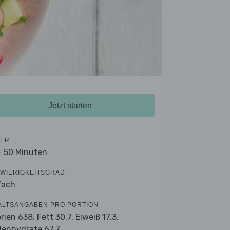
Jetzt starten
ER
- 50 Minuten
WIERIGKEITSGRAD
fach
ALTSANGABEN PRO PORTION
orien 638,
Fett 30.7,
Eiweiß 17.3,
lenhydrate 67.7