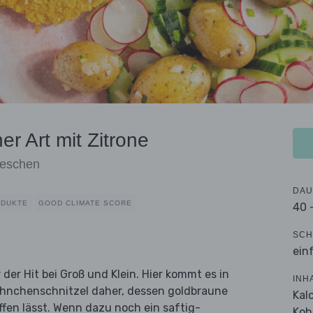
r Art mit Zitrone
ieschen
DAU
ODUKTE
GOOD CLIMATE SCORE
40 
SCH
ein
 der Hit bei Groß und Klein. Hier kommt es in
INH
ähnchenschnitzel daher, dessen goldbraune
Kal
fen lässt. Wenn dazu noch ein saftig-
Koh