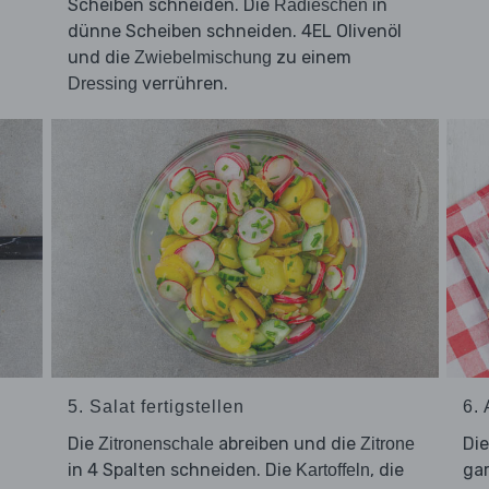
Scheiben schneiden. Die
in
Radieschen
dünne Scheiben schneiden. 4EL Olivenöl
und die
zu einem
Zwiebelmischung
verrühren.
Dressing
5. Salat fertigstellen
6.
Die
abreiben und die
Di
Zitronenschale
Zitrone
in 4 Spalten schneiden. Die
, die
ga
Kartoffeln