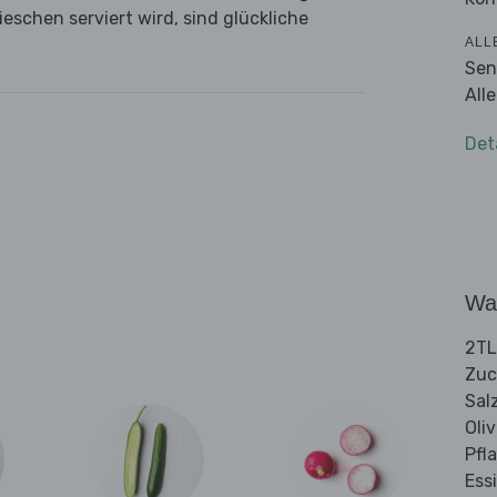
eschen serviert wird, sind glückliche
ALL
Sen
All
Det
Wa
2TL
Zuc
Sal
Oli
Pfl
Ess