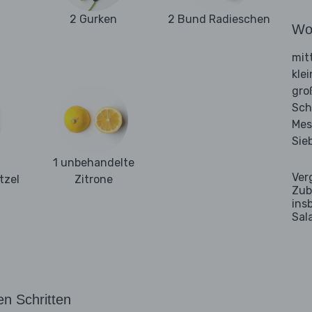
2 Gurken
2 Bund Radieschen
Wo
mit
kle
gro
Sch
Mes
Sie
1 unbehandelte
Ver
tzel
Zitrone
Zub
ins
Sal
en Schritten