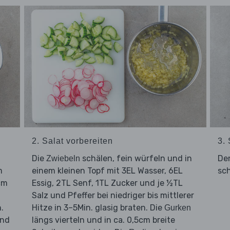
2. Salat vorbereiten
3.
d
Die
schälen, fein würfeln und in
De
Zwiebeln
m
einem kleinen Topf mit 3EL Wasser, 6EL
sc
cm
Essig, 2TL Senf, 1TL Zucker und je ½TL
Salz und Pfeffer bei niedriger bis mittlerer
.
Hitze in 3–5Min. glasig braten. Die
Gurken
und
längs vierteln und in ca. 0,5cm breite