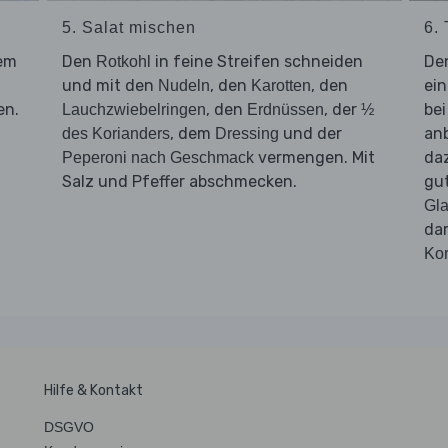
5. Salat mischen
6. 
dem
Den
in feine Streifen schneiden
De
Rotkohl
und mit den
, den
, den
ein
Nudeln
Karotten
en.
, den
, der
bei
Lauchzwiebelringen
Erdnüssen
½
, dem
und der
an
des Korianders
Dressing
vermengen. Mit
da
Peperoni nach Geschmack
Salz und Pfeffer abschmecken.
gut
Gla
da
Kor
Hilfe & Kontakt
DSGVO