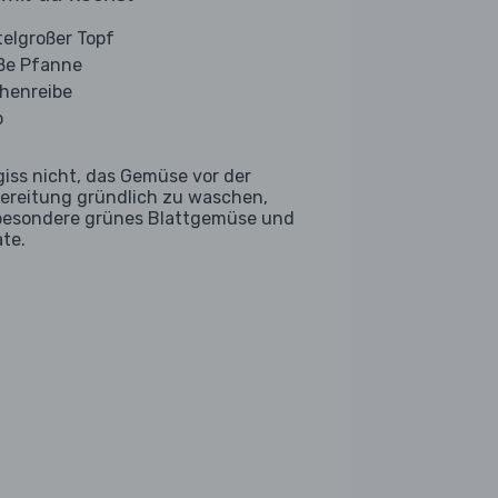
telgroßer Topf
ße Pfanne
henreibe
b
giss nicht, das Gemüse vor der
ereitung gründlich zu waschen,
besondere grünes Blattgemüse und
ate.