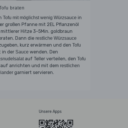
Tofu braten
n
in
Tofu mit möglichst wenig Würzsauce
er großen Pfanne mit 2EL Pflanzenöl
 mittlerer Hitze 3–5Min. goldbraun
braten. Dann die
restliche Würzsauce
zugeben, kurz erwärmen und den
Tofu
 in der
wenden. Den
Sauce
auf Teller verteilen, den
snudelsalat
Tofu
rauf anrichten und mit dem
restlichen
garniert servieren.
iander
Unsere Apps