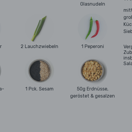
Glasnudeln
mit
gro
Küc
Sie
r
2 Lauchzwiebeln
1 Peperoni
Ver
Zub
ins
Sal
a-
1 Pck. Sesam
50g Erdnüsse,
geröstet & gesalzen