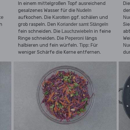
In einem mittelgroßen Topf ausreichend
Di
gesalzenes Wasser für die
de
Nudeln
aufkochen. Die
ggf. schälen und
ce
Karotten
Nu
n
grob raspeln. Den
Sie
Koriander samt Stängeln
fein schneiden. Die
in feine
abt
Lauchzwiebeln
Ringe schneiden. Die
längs
Wei
Peperoni
halbieren und fein würfeln.
Für
Tipp:
Nu
weniger Schärfe die Kerne entfernen.
du