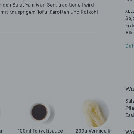
 den Salat Yam Wun Sen, traditionell wird
ALL
n mit knusprigem Tofu, Karotten und Rotkohl
Soj
Erd
All
Det
Wa
Sal
Pfl
Ess
er
100ml Teriyakisauce
200g Vermicelli-
Wo