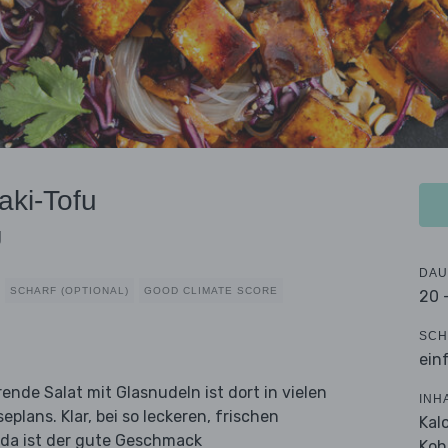
aki-Tofu
g
DAU
SCHARF (OPTIONAL)
GOOD CLIMATE SCORE
20 
SCH
ein
ende Salat mit Glasnudeln ist dort in vielen
INH
plans. Klar, bei so leckeren, frischen
Kal
da ist der gute Geschmack
Koh