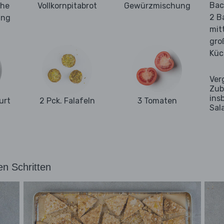
Bac
che
Vollkornpitabrot
Gewürzmischung
2 B
ung
mit
gro
Küc
Ver
Zub
ins
urt
2 Pck. Falafeln
3 Tomaten
Sal
en Schritten