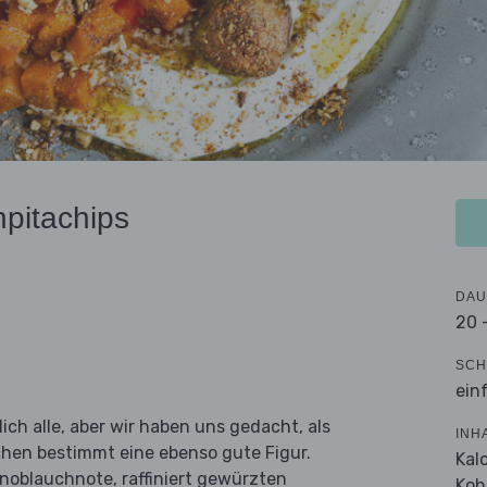
npitachips
DAU
20 
SCH
ein
ich alle, aber wir haben uns gedacht, als
INH
chen bestimmt eine ebenso gute Figur.
Kal
oblauchnote, raffiniert gewürzten
Koh