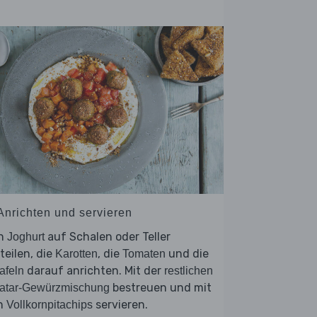
 Anrichten und servieren
n
auf Schalen oder Teller
Joghurt
teilen, die
, die
und die
Karotten
Tomaten
darauf anrichten. Mit der
afeln
restlichen
bestreuen und mit
’atar-Gewürzmischung
n
servieren.
Vollkornpitachips