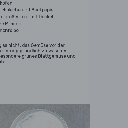
kofen
ackbleche und Backpapier
telgroßer Topf mit Deckel
ße Pfanne
henreibe
giss nicht, das Gemüse vor der
ereitung gründlich zu waschen,
besondere grünes Blattgemüse und
ate.