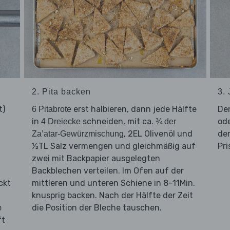
2. Pita backen
3.
t)
erst halbieren, dann jede Hälfte
De
6 Pitabrote
in
schneiden, mit ca.
ode
4 Dreiecke
¾ der
, 2EL Olivenöl und
d
Za’atar-Gewürzmischung
½TL Salz vermengen und gleichmäßig auf
Pri
zwei mit Backpapier ausgelegten
Backblechen verteilen. Im Ofen auf der
ckt
mittleren und unteren Schiene in 8–11Min.
knusprig backen. Nach der Hälfte der Zeit
e
die Position der Bleche tauschen.
ft