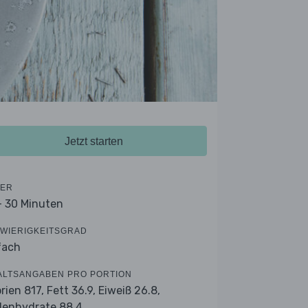
Jetzt starten
ER
- 30 Minuten
WIERIGKEITSGRAD
fach
ALTSANGABEN PRO PORTION
orien 817,
Fett 36.9,
Eiweiß 26.8,
lenhydrate 88.4