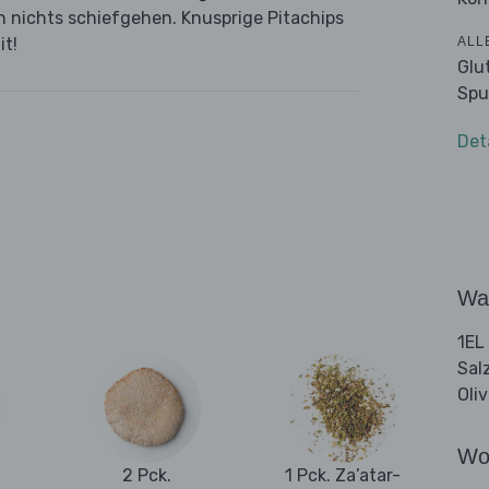
 nichts schiefgehen. Knusprige Pitachips
ALL
it!
Glu
Spu
Det
Wa
1EL
Sal
Oli
Wo
2 Pck.
1 Pck. Za’atar-