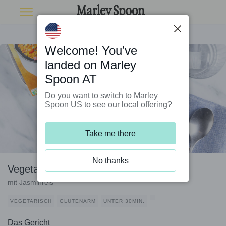
Welcome! You’ve
landed on Marley
Spoon AT
Do you want to switch to Marley
Spoon US to see our local offering?
Take me there
No thanks
Vegetarisches Jalfrezi
mit Jasminreis
VEGETARISCH
GLUTENARM
UNTER 30MIN.
Das Gericht