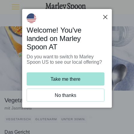
Welcome! You’ve
landed on Marley
Spoon AT
Do you want to switch to Marley
Spoon US to see our local offering?
Take me there
No thanks
Vegetarisches Jalfrezi
mit Jasminreis
VEGETARISCH
GLUTENARM
UNTER 30MIN.
Das Gericht