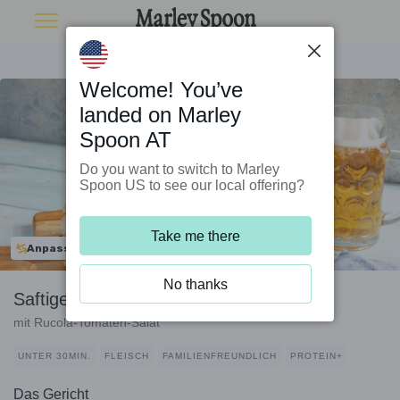
Welcome! You’ve
landed on Marley
Spoon AT
Do you want to switch to Marley
Spoon US to see our local offering?
Take me there
Anpassbar
No thanks
Saftiger Sauerkraut-Burger
mit Rucola-Tomaten-Salat
UNTER 30MIN.
FLEISCH
FAMILIENFREUNDLICH
PROTEIN+
Das Gericht