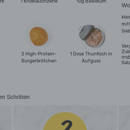
ze
1 Knoblauchzehe
10g Basilikum
Wo
kle
mit
Sie
Ver
Zub
2 High-Protein-
1 Dose Thunfisch in
ins
Burgerbrötchen
Aufguss
Sal
en Schritten