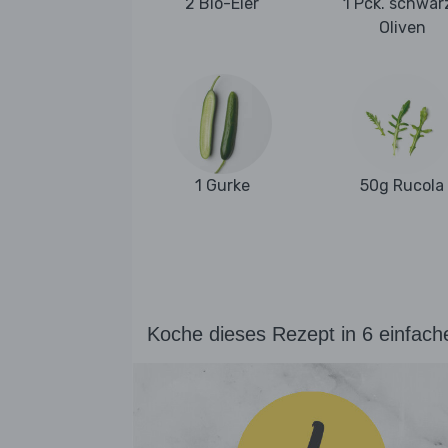
2 Bio-Eier
1 Pck. schwar
Oliven
1 Gurke
50g Rucola
Koche dieses Rezept in 6 einfach