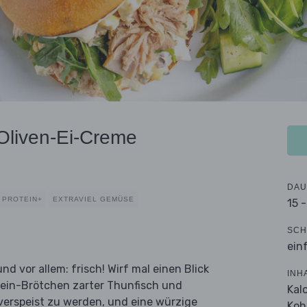
Oliven-Ei-Creme
DAU
PROTEIN+
EXTRAVIEL GEMÜSE
15 
SCH
ein
und vor allem: frisch! Wirf mal einen Blick
INH
tein-Brötchen zarter Thunfisch und
Kal
 verspeist zu werden, und eine würzige
Koh