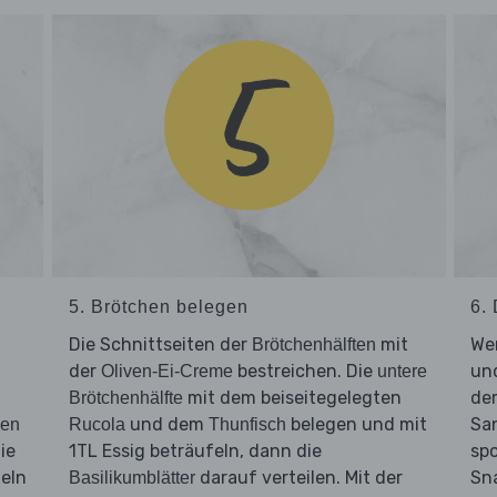
5. Brötchen belegen
6.
Die Schnittseiten der
mit
Wer
Brötchenhälften
der
bestreichen. Die
un
Oliven-Ei-Creme
untere
mit dem beiseitegelegten
de
Brötchenhälfte
und dem
belegen und mit
San
hen
Rucola
Thunfisch
ie
1TL Essig beträufeln, dann die
sp
eln
darauf verteilen. Mit der
Sn
Basilikumblätter