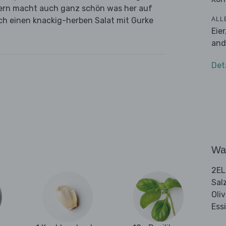
iern macht auch ganz schön was her auf
ALL
ch einen knackig-herben Salat mit Gurke
Eie
and
Det
Wa
2EL
Sal
Oli
Ess