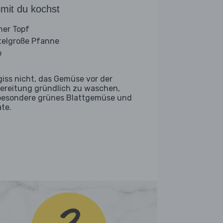
mit du kochst
iner Topf
telgroße Pfanne
b
giss nicht, das Gemüse vor der
ereitung gründlich zu waschen,
besondere grünes Blattgemüse und
ate.