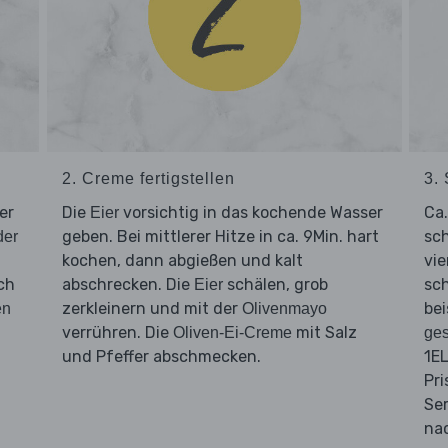
2. Creme fertigstellen
3. 
er
Die
vorsichtig in das kochende Wasser
Ca
Eier
geben. Bei mittlerer Hitze in ca. 9Min. hart
sc
der
kochen, dann abgießen und kalt
vie
ch
abschrecken. Die
schälen, grob
sc
Eier
zerkleinern und mit der
bei
en
Olivenmayo
verrühren. Die
mit Salz
Oliven-Ei-Creme
ges
und Pfeffer abschmecken.
1EL
Pri
Ser
na