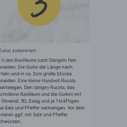
Salat zubereiten
.
fein
⅓ des Basilikums samt Stängeln
hneiden. Die
der Länge nach
Gurke
rteln und in ca. 2cm große Stücke
hneiden.
Eine kleine Handvoll Rucola
seitelegen. Den
, das
übrigen Rucola
und die
mit
chnittene Basilikum
Gurken
 Olivenöl, 1EL Essig und je 1 kräftigen
se Salz und Pfeffer vermengen. Vor dem
vieren ggf. mit Salz und Pfeffer
chwürzen.