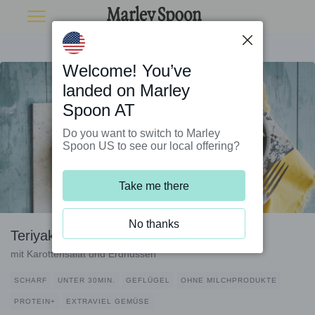
Welcome! You’ve
landed on Marley
Spoon AT
Do you want to switch to Marley
Spoon US to see our local offering?
Take me there
No thanks
Teriyaki-Hähnchen-Wraps
mit Karottensalat und Erdnüssen
SCHARF
UNTER 30MIN.
GEFLÜGEL
OHNE MILCHPRODUKTE
PROTEIN+
EXTRAVIEL GEMÜSE