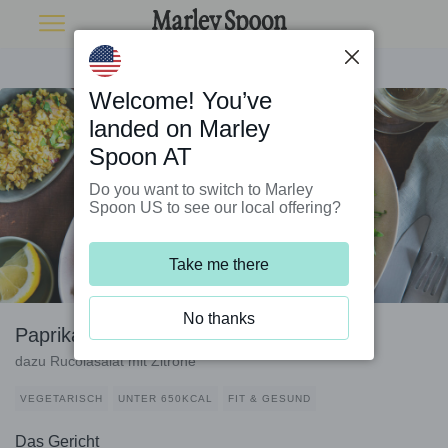
Welcome! You’ve
landed on Marley
Spoon AT
Do you want to switch to Marley
Spoon US to see our local offering?
Take me there
No thanks
Paprika mit Bulgur-Feta-Füllung
dazu Rucolasalat mit Zitrone
VEGETARISCH
UNTER 650KCAL
FIT & GESUND
Das Gericht