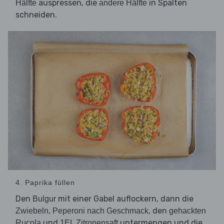
auspressen, die
in Spalten
Hälfte
andere Hälfte
schneiden.
4. Paprika füllen
Den
mit einer Gabel auflockern, dann die
Bulgur
,
, den
Zwiebeln
Peperoni nach Geschmack
gehackten
und
untermengen und die
Rucola
1EL Zitronensaft