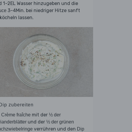
d 1–2EL Wasser hinzugeben und die
3–4Min. bei niedriger Hitze sanft
uce
köcheln lassen.
 Dip zubereiten
e
mit der
Crème fraîche
½ der
und der
ianderblätter
½ der grünen
verrühren und den
chzwiebelringe
Dip