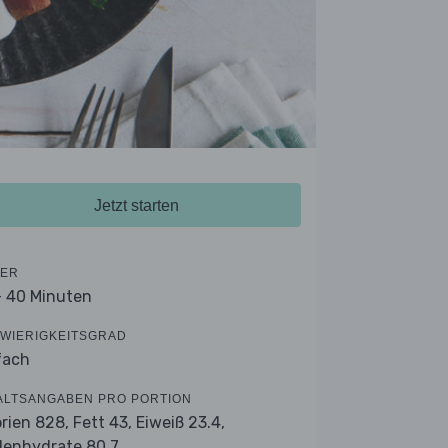
Jetzt starten
ER
- 40 Minuten
WIERIGKEITSGRAD
fach
ALTSANGABEN PRO PORTION
orien 828,
Fett 43,
Eiweiß 23.4,
lenhydrate 80.7