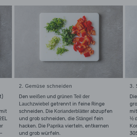
2. Gemüse schneiden
3.
t)
Den
und
Di
weißen
grünen Teil der
getrennt in feine Ringe
gro
Lauchzwiebel
mit
schneiden. Die
abzupfen
mit
Korianderblätter
2EL
und grob schneiden, die
fein
Stängel
½ 
er
hacken. Die
vierteln, entkernen
Paprika
Kor
–
und grob würfeln.
30S