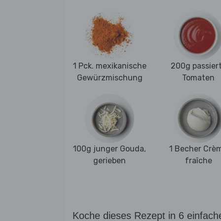
1 Pck. mexikanische
200g passier
Gewürzmischung
Tomaten
100g junger Gouda,
1 Becher Crè
gerieben
fraîche
Koche dieses Rezept in 6 einfach