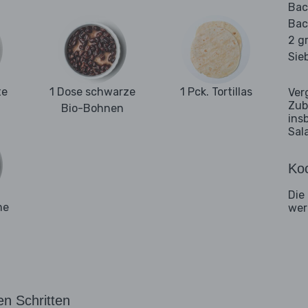
Bac
Bac
2 g
Sie
te
1 Dose schwarze
1 Pck. Tortillas
Ver
Zub
Bio-Bohnen
ins
Sal
Koc
Die
me
wer
en Schritten