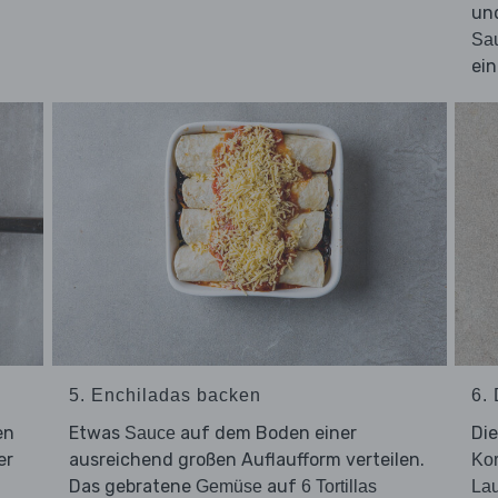
un
Sa
ein
5. Enchiladas backen
6.
en
Etwas
auf dem Boden einer
Di
Sauce
er
ausreichend großen Auflaufform verteilen.
Kor
Das gebratene
auf
Gemüse
6 Tortillas
Lau