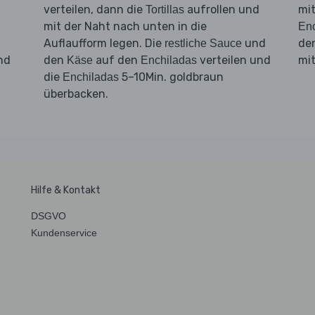
verteilen, dann die
aufrollen und
mit
Tortillas
mit der Naht nach unten in die
Enc
Auflaufform legen. Die
und
de
restliche Sauce
nd
den
auf den
verteilen und
mi
Käse
Enchiladas
die
5–10Min. goldbraun
Enchiladas
überbacken.
Hilfe & Kontakt
DSGVO
Kundenservice