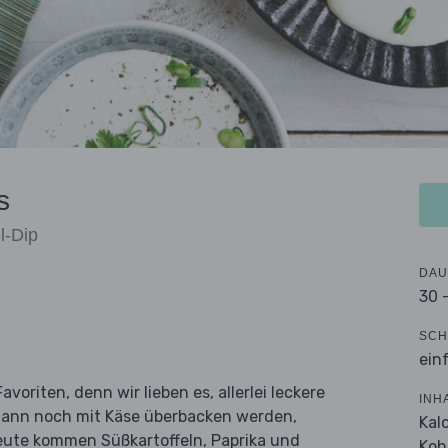
s
l-Dip
DAU
30 
SCH
ein
oriten, denn wir lieben es, allerlei leckere
INH
e dann noch mit Käse überbacken werden,
Kal
eute kommen Süßkartoffeln, Paprika und
Koh