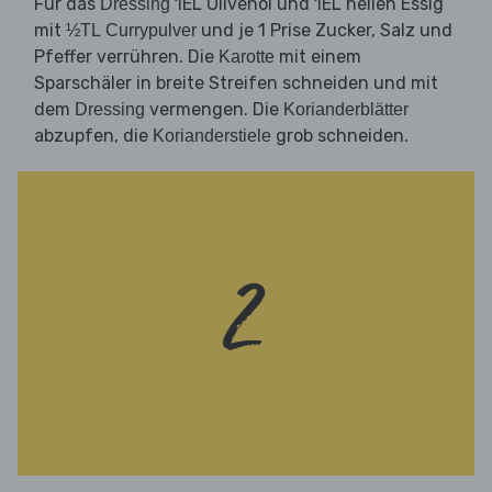
Für das
1EL Olivenöl und 1EL hellen Essig
Dressing
mit
und je 1 Prise Zucker, Salz und
½TL Currypulver
Pfeffer verrühren. Die
mit einem
Karotte
Sparschäler in breite Streifen schneiden und mit
dem
vermengen. Die
Dressing
Korianderblätter
abzupfen, die
grob schneiden.
Korianderstiele