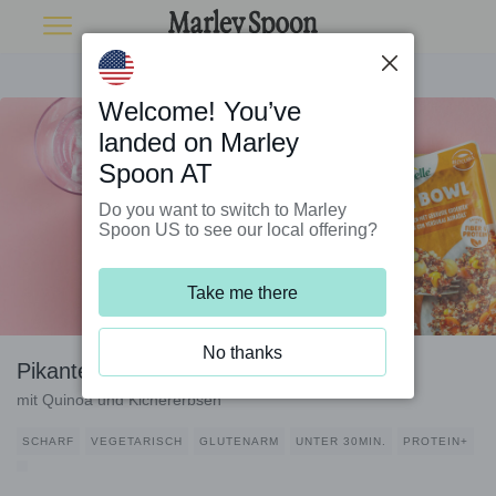
Welcome! You’ve
landed on Marley
Spoon AT
Do you want to switch to Marley
Spoon US to see our local offering?
Take me there
No thanks
Pikanter Curry-Paneer
mit Quinoa und Kichererbsen
SCHARF
VEGETARISCH
GLUTENARM
UNTER 30MIN.
PROTEIN+