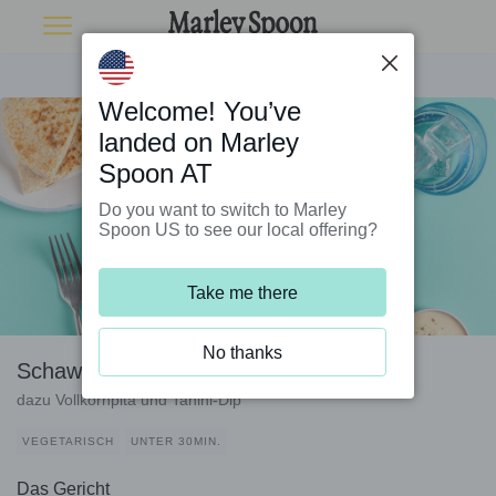
Welcome! You’ve
landed on Marley
Spoon AT
Do you want to switch to Marley
Spoon US to see our local offering?
Take me there
No thanks
Schawarma-Pilze mit Feta-Bete-Mix
dazu Vollkornpita und Tahini-Dip
VEGETARISCH
UNTER 30MIN.
Das Gericht