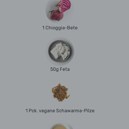
1 Chioggia-Bete
50g Feta
1 Pck. vegane Schawarma-Pilze