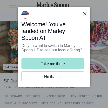
Welcome! You’ve
landed on Marley
Spoon AT
Do you want to switch to Marley
Spoon US to see our local offering?
Take me there
Anpassbar
No thanks
Süßkartoffeln mit Hähnchenfüllung
dazu Tomatensalsa und Rotkohl-Karotten-Salat
GLUTENARM
GEFLÜGEL
UNTER 650KCAL
FAMILIENFREUNDLICH
OHNE MILCHPRODUKTE
FIT & GESUND
EXTRAVIEL GEMÜSE