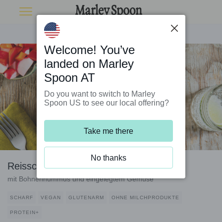
Welcome! You’ve
landed on Marley
Spoon AT
Do you want to switch to Marley
Spoon US to see our local offering?
Take me there
No thanks
Reisschüssel mit knusprigem Tofu
mit Bohnenhummus und eingelegtem Gemüse
SCHARF
VEGAN
GLUTENARM
OHNE MILCHPRODUKTE
PROTEIN+