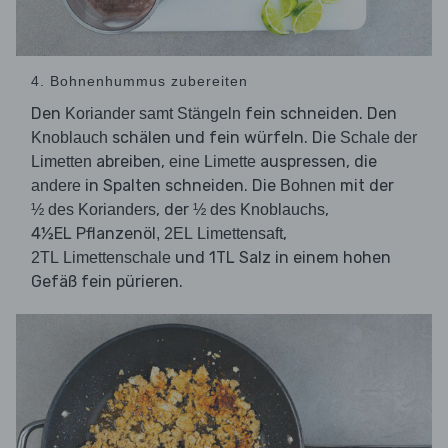
4. Bohnenhummus zubereiten
Den
fein schneiden. Den
Koriander samt Stängeln
schälen und fein würfeln. Die
Knoblauch
Schale der
abreiben,
auspressen, die
Limetten
eine Limette
in Spalten schneiden. Die
mit der
andere
Bohnen
, der
,
½ des Korianders
½ des Knoblauchs
4½EL Pflanzenöl
,
, 2EL Limettensaft
und 1TL Salz in einem hohen
2TL Limettenschale
Gefäß fein pürieren.