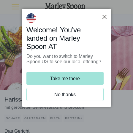
Welcome! You’ve
landed on Marley
Spoon AT
Do you want to switch to Marley
Spoon US to see our local offering?
Take me there
No thanks
Harissa-Lachsfilet auf Fetacreme
mit gerösteten Selleriesteaks und Brokkolini
SCHARF
GLUTENARM
FISCH
PROTEIN+
Das Gericht