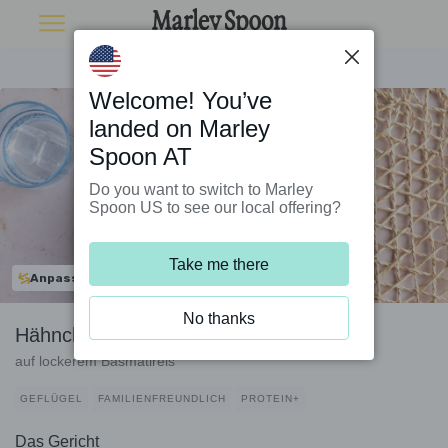
Welcome! You’ve
landed on Marley
Spoon AT
Do you want to switch to Marley
Spoon US to see our local offering?
Take me there
Anpassbar
No thanks
Hähnchen in Miso-Glasur mit Brokkoli
auf lockerem Basmatireis
GEFLÜGEL
FAMILIENFREUNDLICH
PROTEIN+
Das Gericht