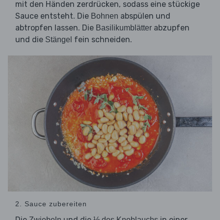
mit den Händen zerdrücken, sodass eine stückige
Sauce entsteht. Die
abspülen und
Bohnen
abtropfen lassen. Die
abzupfen
Basilikumblätter
und die
fein schneiden.
Stängel
2. Sauce zubereiten
Die
und die
in einer
Zwiebeln
½ des Knoblauchs