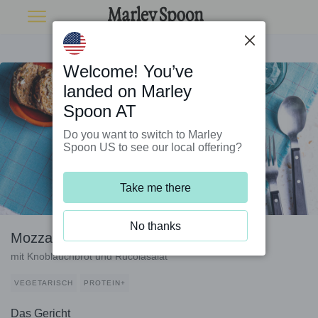
Welcome! You’ve
landed on Marley
Spoon AT
Do you want to switch to Marley
Spoon US to see our local offering?
Take me there
No thanks
Mozzarella-Bohnen-Pfanne
mit Knoblauchbrot und Rucolasalat
VEGETARISCH
PROTEIN+
Das Gericht