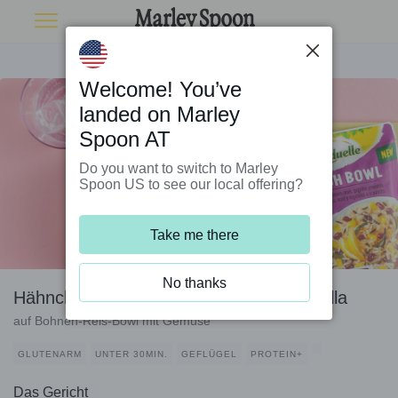
Welcome! You’ve
landed on Marley
Spoon AT
Do you want to switch to Marley
Spoon US to see our local offering?
Take me there
No thanks
Hähnchen mit geschmolzenem Mozzarella
auf Bohnen-Reis-Bowl mit Gemüse
GLUTENARM
UNTER 30MIN.
GEFLÜGEL
PROTEIN+
Das Gericht