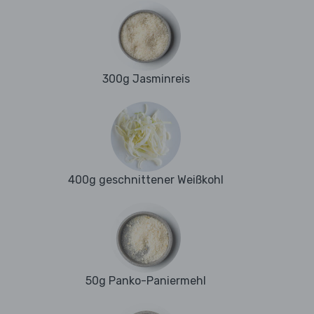
300g Jasminreis
400g geschnittener Weißkohl
50g Panko-Paniermehl