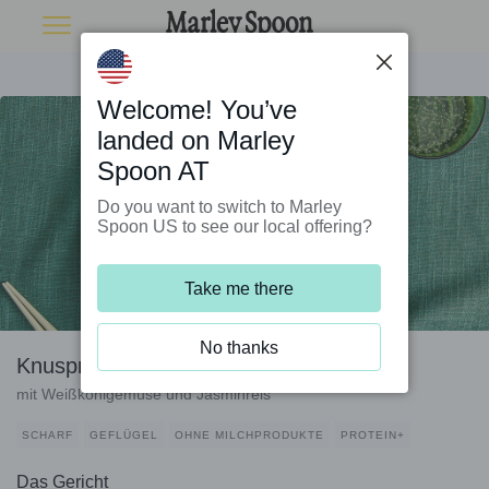
Welcome! You’ve
landed on Marley
Spoon AT
Do you want to switch to Marley
Spoon US to see our local offering?
Take me there
No thanks
Knuspriges Sesamhähnchen
mit Weißkohlgemüse und Jasminreis
SCHARF
GEFLÜGEL
OHNE MILCHPRODUKTE
PROTEIN+
Das Gericht