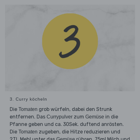
3. Curry köcheln
Die
grob würfeln, dabei den Strunk
Tomaten
entfernen. Das
zum
in die
Currypulver
Gemüse
Pfanne geben und ca. 30Sek. duftend anrösten.
Die
zugeben, die Hitze reduzieren und
Tomaten
2TL Mehl unter das
rühren. 75ml Milch und
Gemüse