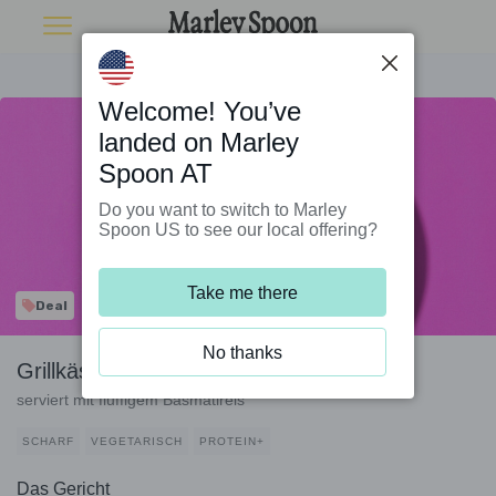
Welcome! You’ve
landed on Marley
Spoon AT
Do you want to switch to Marley
Spoon US to see our local offering?
Take me there
Deal
No thanks
Grillkäse-Madras-Curry
serviert mit fluffigem Basmatireis
SCHARF
VEGETARISCH
PROTEIN+
Das Gericht