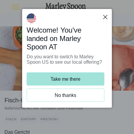
Welcome! You’ve
landed on Marley
Spoon AT
Do you want to switch to Marley
Spoon US to see our local offering?
Take me there
No thanks
Fisch-Chowder mit Vollkornpasta
italienische Art mit Tomaten und Petersilie
FISCH
EINTOPF
PROTEIN+
Das Gericht