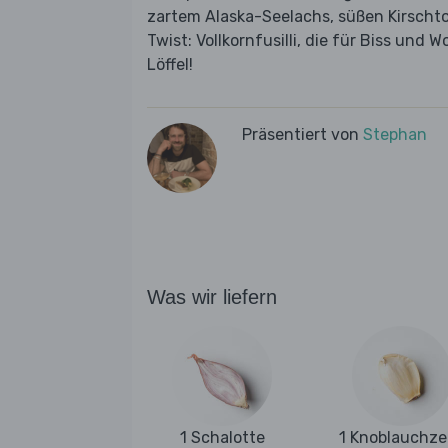
zartem Alaska-Seelachs, süßen Kirsch
Twist: Vollkornfusilli, die für Biss und 
Löffel!
Präsentiert von
Stephan
Was wir liefern
1 Schalotte
1 Knoblauchz