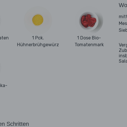
Wo
mit
Mes
Sie
aten
1 Pck.
1 Dose Bio-
Hühnerbrühgewürz
Tomatenmark
Ver
Zub
ins
Sal
ska-
en Schritten