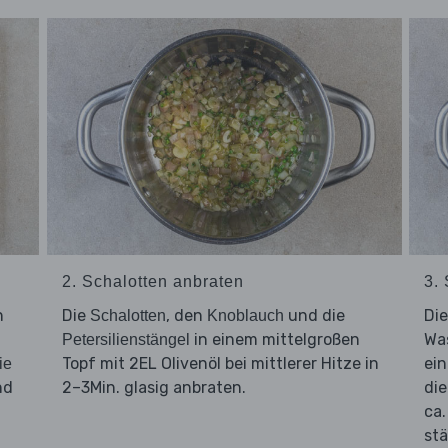
2. Schalotten anbraten
3.
n
Die
, den
und die
Di
Schalotten
Knoblauch
in einem mittelgroßen
Was
Petersilienstängel
Topf mit 2EL Olivenöl bei mittlerer Hitze in
ein
ie
nd
2–3Min. glasig anbraten.
di
ca.
st