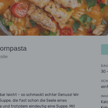
kornpasta
silie
DAU
30 
SCH
ein
ar leicht – so schmeckt echter Genuss! Wir
INH
Suppe, die fast schon die Seele eines
Kal
ma und trotzdem eindeutig eine Suppe. Mit
Koh