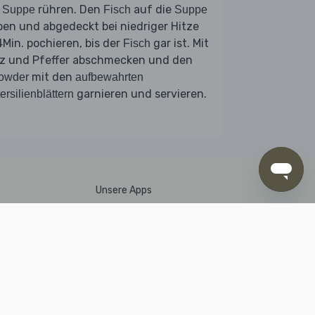
e
rühren. Den
auf die
Suppe
Fisch
Suppe
en und abgedeckt bei niedriger Hitze
Min. pochieren, bis der
gar ist. Mit
Fisch
lz und Pfeffer abschmecken und den
mit den
owder
aufbewahrten
garnieren und servieren.
ersilienblättern
Unsere Apps