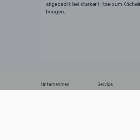
abgedeckt bei starker Hitze zum Köchel
bringen.
Unternehmen
Service
Über uns
So funktioniert’s
Jobs
Unser Blog
AGB
Recycling
Datenschutz
Lieferanten
Impressum
Zutatenliste
Presse
Aufbewahrungstipps