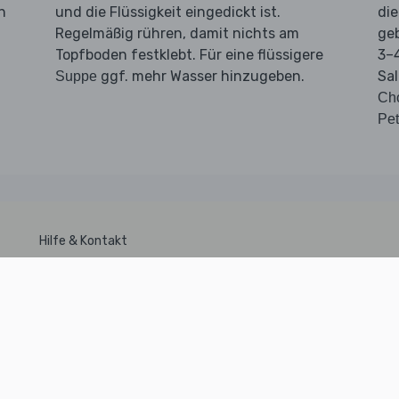
n
und die Flüssigkeit eingedickt ist.
di
Regelmäßig rühren, damit nichts am
geb
Topfboden festklebt. Für eine flüssigere
3–4
ggf. mehr Wasser hinzugeben.
Sa
Suppe
Ch
Pet
Hilfe & Kontakt
DSGVO
Kundenservice