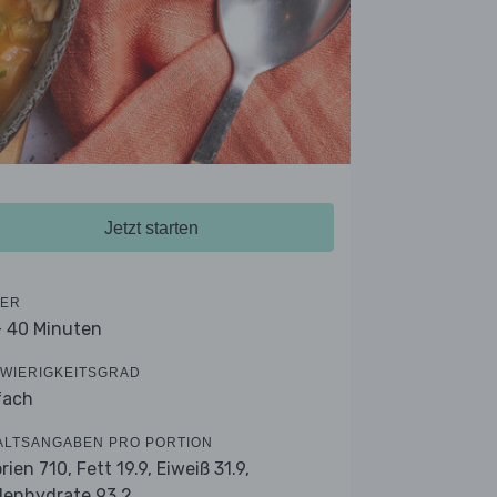
Jetzt starten
ER
- 40 Minuten
WIERIGKEITSGRAD
fach
ALTSANGABEN PRO PORTION
orien 710,
Fett 19.9,
Eiweiß 31.9,
lenhydrate 93.2