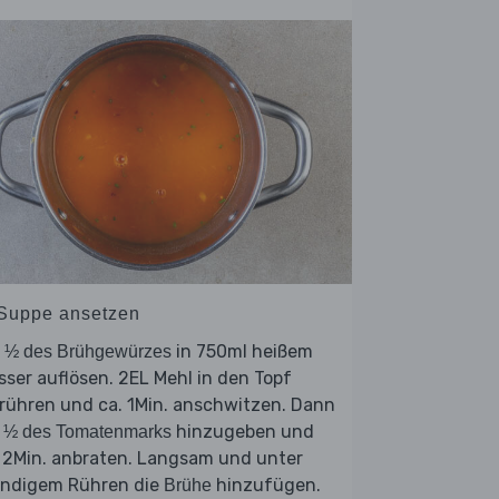
 Suppe ansetzen
e
in 750ml heißem
½ des Brühgewürzes
ser auflösen. 2EL Mehl in den Topf
rühren und ca. 1Min. anschwitzen. Dann
e
hinzugeben und
½ des Tomatenmarks
 2Min. anbraten. Langsam und unter
ändigem Rühren die
hinzufügen.
Brühe