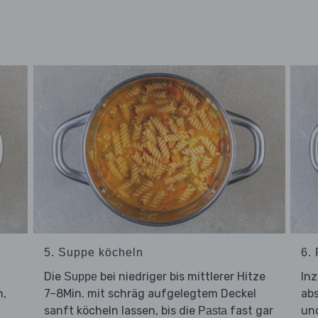
5. Suppe köcheln
6.
Die
bei niedriger bis mittlerer Hitze
In
Suppe
n,
7–8Min. mit schräg aufgelegtem Deckel
ab
sanft köcheln lassen, bis die
fast gar
un
Pasta