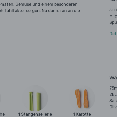
tomaten, Gemüse und einem besonderen
ALL
Wohlfühlfaktor sorgen. Na dann, ran an die
Mil
Spu
Det
Wa
75m
2EL
Sal
Oli
ehe
1 Stangensellerie
1 Karotte