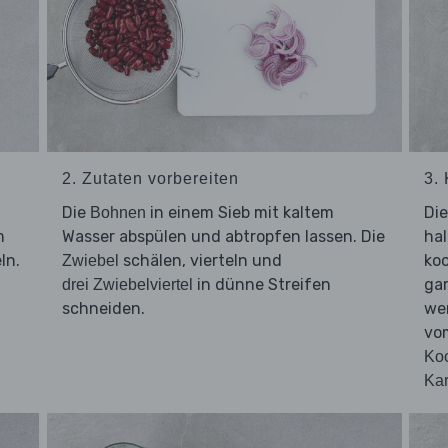
2. Zutaten vorbereiten
3.
d
Die
in einem Sieb mit kaltem
Di
Bohnen
m
Wasser abspülen und abtropfen lassen. Die
hal
ln.
schälen, vierteln und
ko
Zwiebel
in dünne Streifen
ga
drei Zwiebelviertel
schneiden.
wen
vom
Ko
Kar