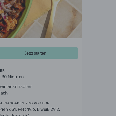
Jetzt starten
ER
- 30 Minuten
WIERIGKEITSGRAD
fach
ALTSANGABEN PRO PORTION
orien 631,
Fett 19.6,
Eiweiß 29.2,
lenhydrate 75.1