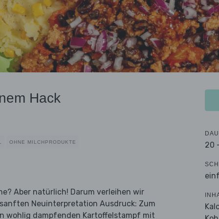
ganem Hack
DAU
L
OHNE MILCHPRODUKTE
20 
SCH
ein
rne? Aber natürlich! Darum verleihen wir
INH
r sanften Neuinterpretation Ausdruck: Zum
Kal
inen wohlig dampfenden Kartoffelstampf mit
Koh