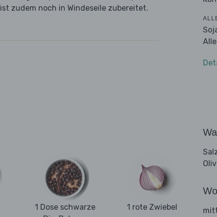
ist zudem noch in Windeseile zubereitet.
ALL
Soj
All
Det
Wa
Sal
Oli
Wo
1 Dose schwarze
1 rote Zwiebel
mit