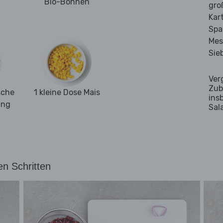
Bio-Bohnen
gro
Kar
Spa
Mes
Sie
Ver
Zub
sche
1 kleine Dose Mais
ins
ung
Sal
en Schritten