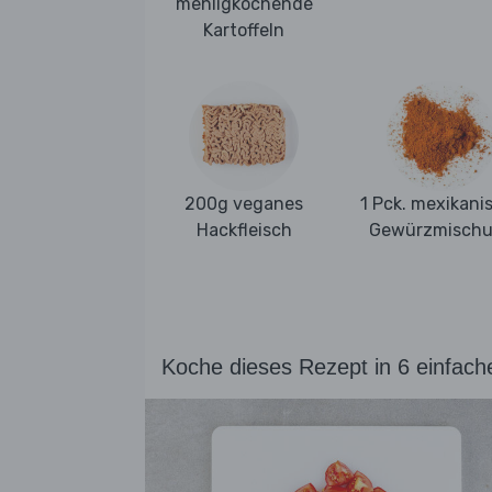
mehligkochende
Kartoffeln
200g veganes
1 Pck. mexikani
Hackfleisch
Gewürzmisch
Koche dieses Rezept in 6 einfach