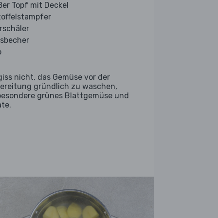
ßer Topf mit Deckel
toffelstampfer
rschäler
sbecher
b
giss nicht, das Gemüse vor der
ereitung gründlich zu waschen,
besondere grünes Blattgemüse und
ate.