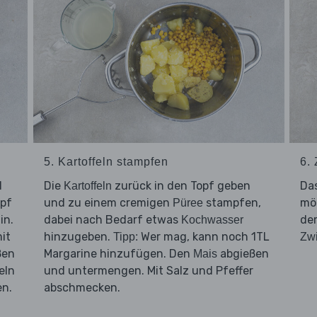
5. Kartoffeln stampfen
6.
d
Die
zurück in den Topf geben
Da
Kartoffeln
opf
und zu einem cremigen
stampfen,
mö
Püree
in.
dabei nach Bedarf etwas
d
Kochwasser
it
hinzugeben.
Wer mag, kann noch 1TL
Tipp:
Zwi
ßen
Margarine hinzufügen. Den
abgießen
Mais
eln
und untermengen. Mit Salz und Pfeffer
en.
abschmecken.