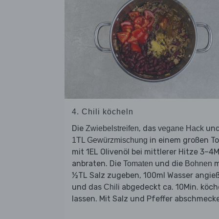
4. Chili köcheln
Die
, das
un
Zwiebelstreifen
vegane Hack
in einem großen T
1TL Gewürzmischung
mit 1EL Olivenöl bei mittlerer Hitze 3–4M
anbraten. Die
und die
m
Tomaten
Bohnen
½TL Salz zugeben, 100ml Wasser angie
und das
abgedeckt ca. 10Min. köch
Chili
lassen. Mit Salz und Pfeffer abschmeck