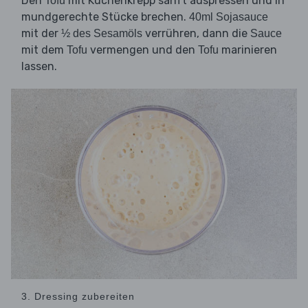
Den
mit Küchenkrepp sanft auspressen und in
Tofu
mundgerechte Stücke brechen.
40ml Sojasauce
mit der
verrühren, dann die
½ des Sesamöls
Sauce
mit dem
vermengen und den
marinieren
Tofu
Tofu
lassen.
3. Dressing zubereiten