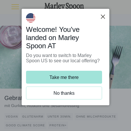
Welcome! You’ve
landed on Marley
Spoon AT
Do you want to switch to Marley
Spoon US to see our local offering?
Take me there
No thanks
Gebratener Tofu auf Quinoasalat
mit Gurken, Rotkohl und Sesamdressing
VEGAN
GLUTENARM
UNTER 30MIN.
OHNE MILCHPRODUKTE
GOOD CLIMATE SCORE
PROTEIN+