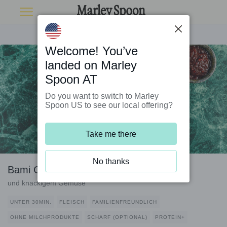
Welcome! You’ve
landed on Marley
Spoon AT
Do you want to switch to Marley
Spoon US to see our local offering?
Take me there
No thanks
Bami Goreng mit Rindfleisch
und knackigem Gemüse
UNTER 30MIN.
FLEISCH
FAMILIENFREUNDLICH
OHNE MILCHPRODUKTE
SCHARF (OPTIONAL)
PROTEIN+