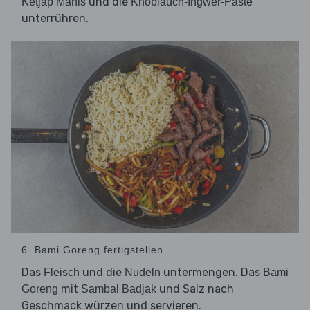
und die
Ketjap Manis
Knoblauch-Ingwer-Paste
unterrühren.
6. Bami Goreng fertigstellen
Das
und die
untermengen. Das
Fleisch
Nudeln
Bami
mit
und Salz nach
Goreng
Sambal Badjak
Geschmack würzen und servieren.