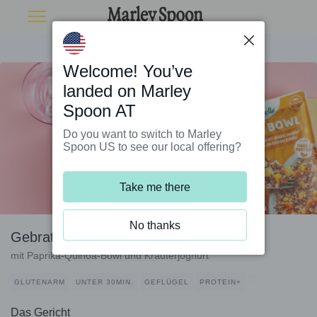
Welcome! You’ve
landed on Marley
Spoon AT
Do you want to switch to Marley
Spoon US to see our local offering?
Take me there
No thanks
Gebratene Hähnchenwürfel
mit Paprika-Quinoa-Bowl und Kräuterjoghurt
GLUTENARM
UNTER 30MIN.
GEFLÜGEL
PROTEIN+
Das Gericht