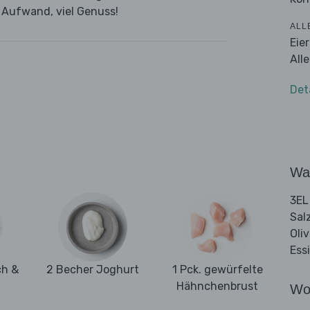
g Aufwand, viel Genuss!
ALL
Eie
All
Det
Wa
3EL
Sal
Oli
Ess
ch &
2 Becher Joghurt
1 Pck. gewürfelte
Hähnchenbrust
Wo