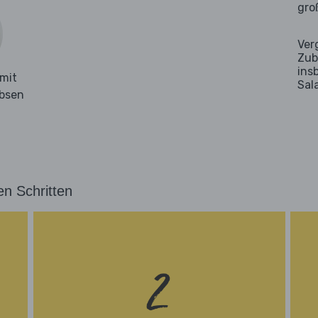
gro
Ver
Zub
ins
mit
Sal
rbsen
en Schritten