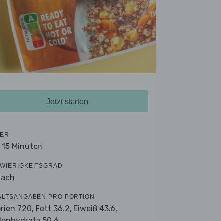
Jetzt starten
ER
- 15 Minuten
WIERIGKEITSGRAD
fach
ALTSANGABEN PRO PORTION
orien 720,
Fett 36.2,
Eiweiß 43.6,
lenhydrate 50.6