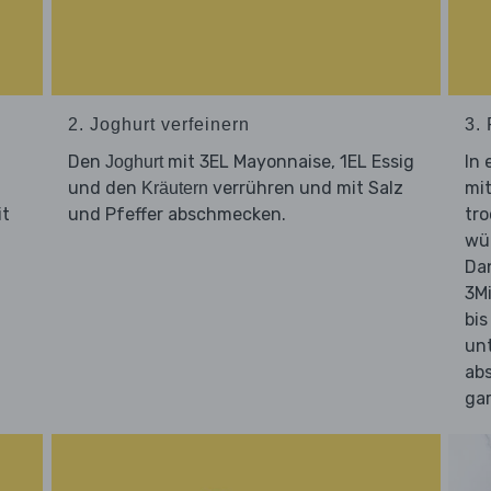
2. Joghurt verfeinern
3.
Den
mit 3EL Mayonnaise, 1EL Essig
In 
Joghurt
und den
verrühren und mit Salz
mit
Kräutern
t
und Pfeffer abschmecken.
tro
wü
Da
3M
bis
un
ab
gar