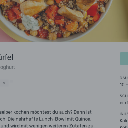
rfel
joghurt
DAU
EIN+
10 
SCH
ein
n selber kochen möchtest du auch? Dann ist
INH
ich. Die nahrhafte Lunch-Bowl mit Quinoa,
Kal
 und wird mit wenigen weiteren Zutaten zu
Koh