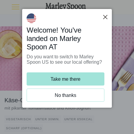
Welcome! You’ve
landed on Marley
Spoon AT
Do you want to switch to Marley
Spoon US to see our local offering?
Take me there
No thanks
Käse-Gnocchi und Minze
mit pikanter Tomatensauce und Knofi-Joghurt
VEGETARISCH
UNTER 30MIN.
UNTER 650KCAL
SCHARF (OPTIONAL)