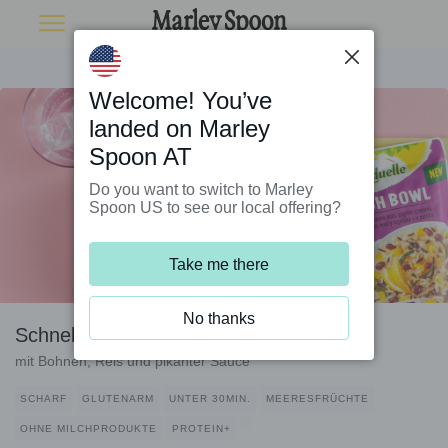
Welcome! You’ve
landed on Marley
Spoon AT
Do you want to switch to Marley
Spoon US to see our local offering?
Take me there
No thanks
Schnelle Garnelen-Jambalaya-Bowl
mit Bohnen, Reis und pikanter Sauce
SCHARF
GLUTENARM
UNTER 30MIN.
MEERESFRÜCHTE
OHNE MILCHPRODUKTE
PROTEIN+