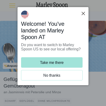
Welcome! You’ve
landed on Marley
Spoon AT
Do you want to switch to Marley
Spoon US to see our local offering?
Take me there
Anpassbar
No thanks
Geflügelhackbällchen in scharfem
Gemüseragout
an Jasminreis mit Petersilie und Minze
SCHARF
GEFLÜGEL
OHNE MILCHPRODUKTE