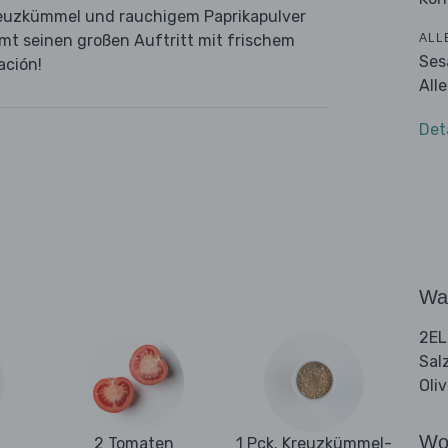
Kreuzkümmel und rauchigem Paprikapulver
ALL
t seinen großen Auftritt mit frischem
Ses
ación!
All
Det
Wa
2EL
Sal
Oli
Wo
2 Tomaten
1 Pck. Kreuzkümmel-