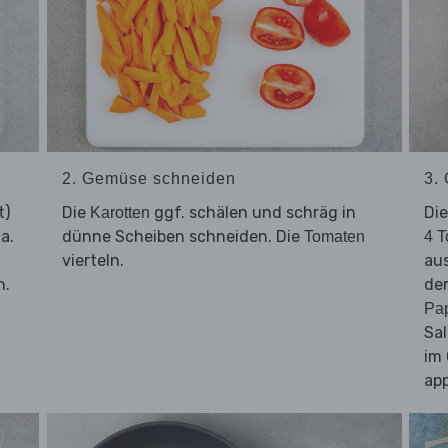
2. Gemüse schneiden
3.
t)
Die
ggf. schälen und schräg in
Di
Karotten
a.
dünne Scheiben schneiden. Die
Tomaten
4 T
vierteln.
aus
n.
de
Pap
Sa
im 
app