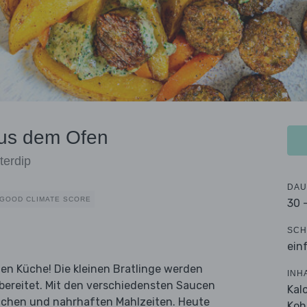
aus dem Ofen
terdip
DAU
GOOD CLIMATE SCORE
30 
SCH
ein
en Küche! Die kleinen Bratlinge werden
INH
bereitet. Mit den verschiedensten Saucen
Kal
lichen und nahrhaften Mahlzeiten. Heute
Koh