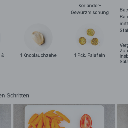
Koriander-
Bac
Gewürzmischung
Bac
mit
Sta
Ver
Zub
 &
1 Knoblauchzehe
1 Pck. Falafeln
ins
Sal
en Schritten