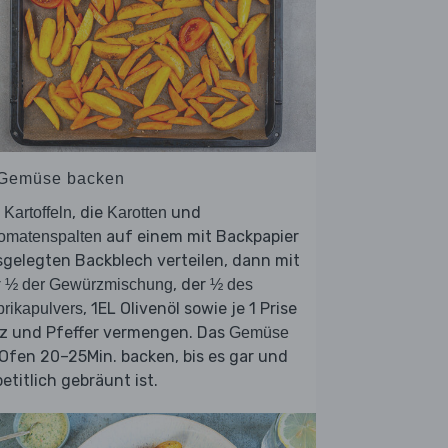
 Gemüse backen
e
, die
und
Kartoffeln
Karotten
auf einem mit Backpapier
omatenspalten
gelegten Backblech verteilen, dann mit
r
, der
½ der Gewürzmischung
½ des
, 1EL Olivenöl sowie je 1 Prise
rikapulvers
lz und Pfeffer vermengen. Das
Gemüse
Ofen 20–25Min. backen, bis es gar und
etitlich gebräunt ist.