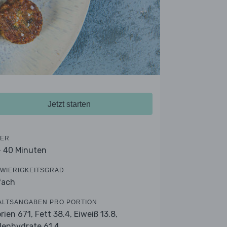
Jetzt starten
ER
- 40 Minuten
WIERIGKEITSGRAD
fach
ALTSANGABEN PRO PORTION
orien 671,
Fett 38.4,
Eiweiß 13.8,
lenhydrate 61.4