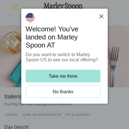
Welcome! You’ve
landed on Marley
Spoon AT
Do you want to switch to Marley
Spoon US to see our local offering?
Take me there
No thanks
Italienischer Brotsalat mit gelber Bete
fruchtig-fein mit Orange und Fenchel
VEGAN
OHNE MILCHPRODUKTE
FIT & GESUND
Das Gericht