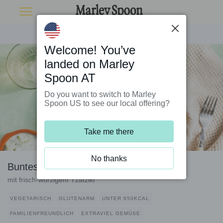
Welcome! You’ve
landed on Marley
Spoon AT
Do you want to switch to Marley
Spoon US to see our local offering?
Take me there
No thanks
Buntes Ofengemüse griechische Art
mit frisch-würzigem Tzatziki
VEGETARISCH
GLUTENARM
UNTER 650KCAL
FAMILIENFREUNDLICH
EXTRAVIEL GEMÜSE