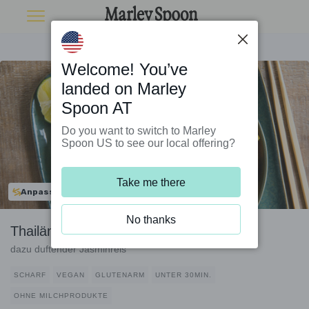
Welcome! You’ve
landed on Marley
Spoon AT
Do you want to switch to Marley
Spoon US to see our local offering?
Take me there
Anpassbar
No thanks
Thailändisches Gemüsecurry mit Tofu
dazu duftender Jasminreis
SCHARF
VEGAN
GLUTENARM
UNTER 30MIN.
OHNE MILCHPRODUKTE