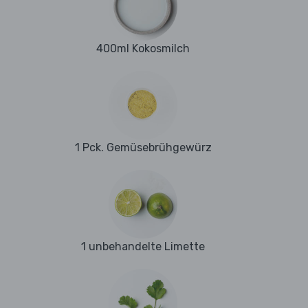
400ml Kokosmilch
1 Pck. Gemüsebrühgewürz
1 unbehandelte Limette