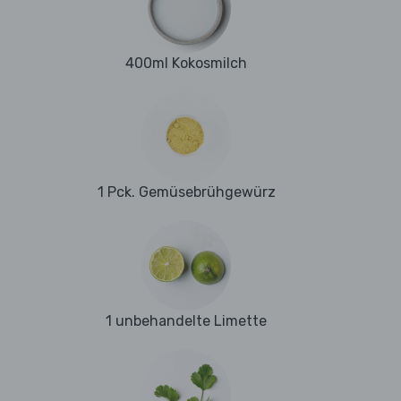
400ml Kokosmilch
1 Pck. Gemüsebrühgewürz
1 unbehandelte Limette