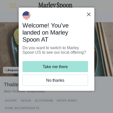
Welcome! You’ve
landed on Marley
Spoon AT
Do you want to switch to Marley
Spoon US to see our local offering?
Take me there
Anpassbar
No thanks
Thailändisches Tofu-Gemüse-Curry
dazu lockerer Vollkornreis
SCHARF
VEGAN
GLUTENARM
UNTER 30MIN.
OHNE MILCHPRODUKTE