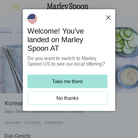
Welcome! You’ve
landed on Marley
Spoon AT
Do you want to switch to Marley
Spoon US to see our local offering?
Take me there
No thanks
Koreanische Hackpfanne mit Gochujang
dazu Sesam-Spinat-Basmati und Gurken
SCHARF
FLEISCH
PROTEIN+
Das Gericht