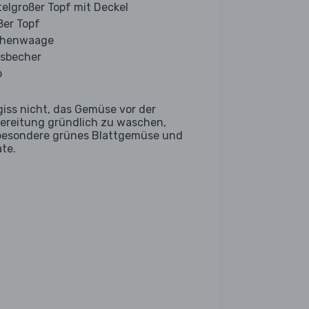
telgroßer Topf mit Deckel
ßer Topf
chenwaage
sbecher
b
giss nicht, das Gemüse vor der
ereitung gründlich zu waschen,
besondere grünes Blattgemüse und
ate.