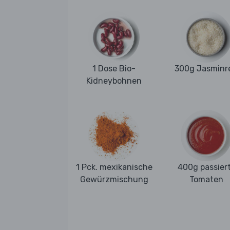
1 Dose Bio-
300g Jasminre
Kidneybohnen
1 Pck. mexikanische
400g passier
Gewürzmischung
Tomaten