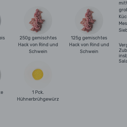
mit
gro
Kü
Mes
Sie
is
250g gemischtes
125g gemischtes
Hack von Rind und
Hack von Rind und
Ver
Zub
Schwein
Schwein
ins
Sal
te
1 Pck.
Hühnerbrühgewürz