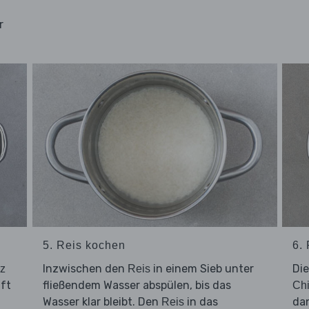
n
r
5. Reis kochen
6. 
Inzwischen den
in einem Sieb unter
Di
z
Reis
nft
fließendem Wasser abspülen, bis das
Chi
Wasser klar bleibt. Den
in das
da
Reis