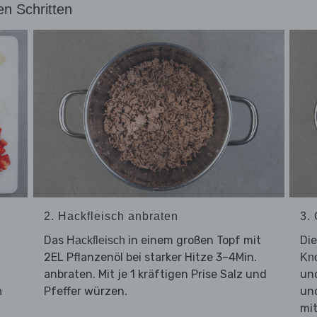
en Schritten
2. Hackfleisch anbraten
3. 
Das
in einem großen Topf mit
Di
Hackfleisch
2EL Pflanzenöl bei starker Hitze 3–4Min.
Kn
d
anbraten. Mit je 1 kräftigen Prise Salz und
und
Pfeffer würzen.
un
n
mi