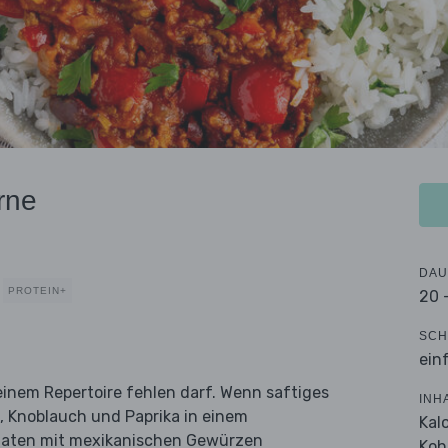
rne
DAU
PROTEIN+
20 
SCH
ein
 keinem Repertoire fehlen darf. Wenn saftiges
INH
, Knoblauch und Paprika in einem
Kal
maten mit mexikanischen Gewürzen
Koh