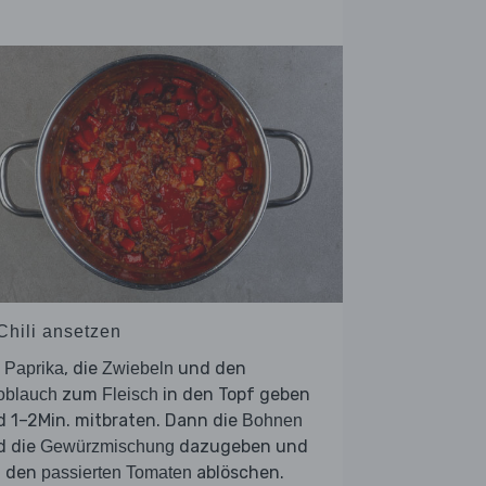
Chili ansetzen
e
, die
und den
Paprika
Zwiebeln
zum
in den Topf geben
oblauch
Fleisch
 1–2Min. mitbraten. Dann die
Bohnen
d die
dazugeben und
Gewürzmischung
t den
ablöschen.
passierten Tomaten