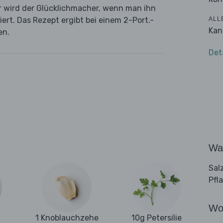
er wird der Glücklichmacher, wenn man ihn
ALL
ert. Das Rezept ergibt bei einem 2-Port.-
Kan
en.
Det
Wa
Sal
Pfl
Wo
1 Knoblauchzehe
10g Petersilie