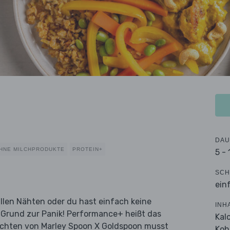
DAU
HNE MILCHPRODUKTE
PROTEIN+
5 -
SCH
ein
allen Nähten oder du hast einfach keine
INH
n Grund zur Panik! Performance+ heißt das
Kal
ichten von Marley Spoon X Goldspoon musst
Koh