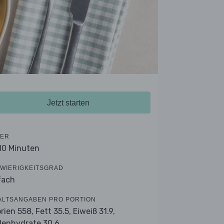
Jetzt starten
ER
 10 Minuten
WIERIGKEITSGRAD
fach
ALTSANGABEN PRO PORTION
orien 558,
Fett 35.5,
Eiweiß 31.9,
lenhydrate 30.6