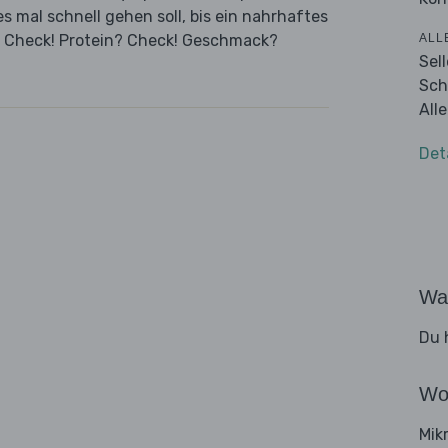
 mal schnell gehen soll, bis ein nahrhaftes
ALL
l? Check! Protein? Check! Geschmack?
Sel
Sch
All
Det
Wa
Du 
Wo
Mik