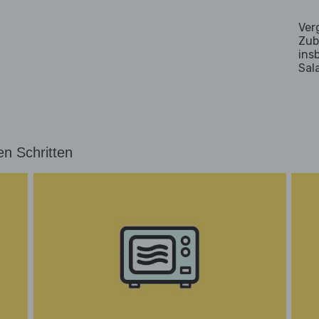
Ver
Zub
ins
Sal
en Schritten