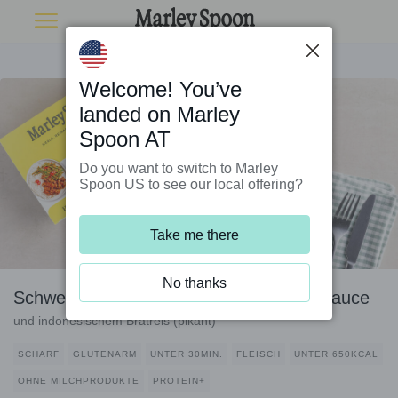
Welcome! You’ve
landed on Marley
Spoon AT
Do you want to switch to Marley
Spoon US to see our local offering?
Take me there
No thanks
Schweinehackbällchen mit Sweet-Chili-Sauce
und indonesischem Bratreis (pikant)
SCHARF
GLUTENARM
UNTER 30MIN.
FLEISCH
UNTER 650KCAL
OHNE MILCHPRODUKTE
PROTEIN+