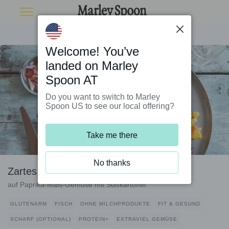
Welcome! You’ve
landed on Marley
Spoon AT
Do you want to switch to Marley
Spoon US to see our local offering?
Take me there
No thanks
Zartes Seehechtfilet peruanische Art
auf Paprika-Mais-Gemüse mit Süßkartoffel
GLUTENARM
FISCH
OHNE MILCHPRODUKTE
FIT & GESUND
SCHARF (OPTIONAL)
PROTEIN+
EXTRAVIEL GEMÜSE