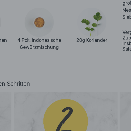
gro
Mes
Sie
Ver
Zub
hen
4 Pck. indonesische
20g Koriander
ins
Gewürzmischung
Sal
en Schritten