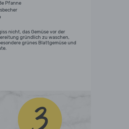
ße Pfanne
sbecher
b
giss nicht, das Gemüse vor der
ereitung gründlich zu waschen,
besondere grünes Blattgemüse und
ate.