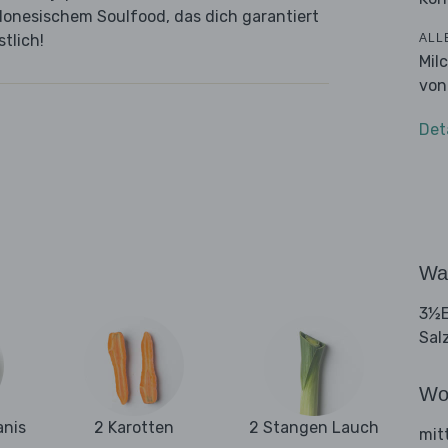
donesischem Soulfood, das dich garantiert
ALL
tlich!
Mil
von
Det
Wa
3½E
Sal
Wo
anis
2 Karotten
2 Stangen Lauch
mit