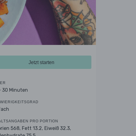
Jetzt starten
ER
- 30 Minuten
WIERIGKEITSGRAD
fach
ALTSANGABEN PRO PORTION
orien 568,
Fett 13.2,
Eiweiß 32.3,
lenhydrate 75.5