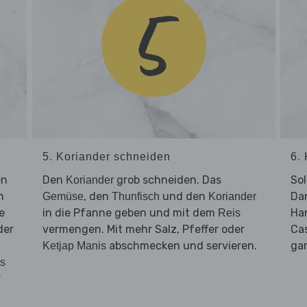
5. Koriander schneiden
6.
en
Den
grob schneiden. Das
So
Koriander
n
, den
und den
Dan
Gemüse
Thunfisch
Koriander
e
in die Pfanne geben und mit dem
Ha
Reis
der
vermengen. Mit mehr Salz, Pfeffer oder
Ca
abschmecken und servieren.
gar
Ketjap Manis
s
r