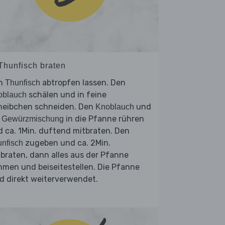
 Thunfisch braten
n
abtropfen lassen. Den
Thunfisch
schälen und in feine
oblauch
heibchen schneiden. Den
und
Knoblauch
e
in die Pfanne rühren
Gewürzmischung
 ca. 1Min. duftend mitbraten. Den
zugeben und ca. 2Min.
nfisch
braten, dann alles aus der Pfanne
men und beiseitestellen. Die Pfanne
d direkt weiterverwendet.