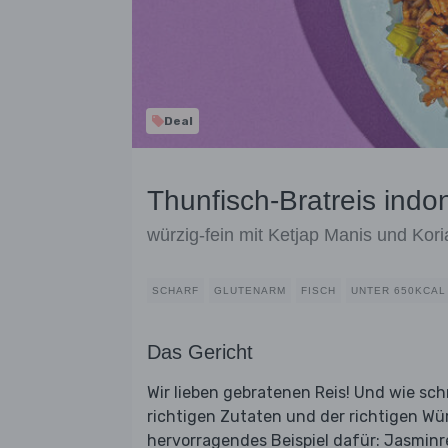
Deal
Thunfisch-Bratreis indo
würzig-fein mit Ketjap Manis und Kor
SCHARF
GLUTENARM
FISCH
UNTER 650KCAL
Das Gericht
Wir lieben gebratenen Reis! Und wie sc
richtigen Zutaten und der richtigen Wür
hervorragendes Beispiel dafür: Jasminre