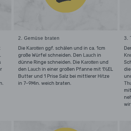
2. Gemüse braten
3.
t
Die
ggf. schälen und in ca. 1cm
De
Karotten
.
große Würfel schneiden. Den
in
Lauch
Kn
s
dünne Ringe schneiden. Die
und
Sc
Karotten
r
den
in einer großen Pfanne mit 1½EL
di
Lauch
Butter und 1 Prise Salz bei mittlerer Hitze
und
n.
in 7–9Min. weich braten.
Thu
d
mit
neh
wir