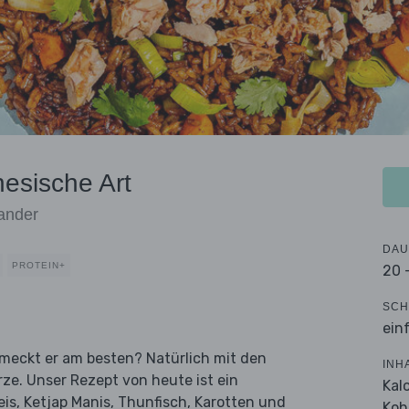
nesische Art
iander
DAU
PROTEIN+
20 
SCH
ein
hmeckt er am besten? Natürlich mit den
INH
ze. Unser Rezept von heute ist ein
Kal
is, Ketjap Manis, Thunfisch, Karotten und
Koh