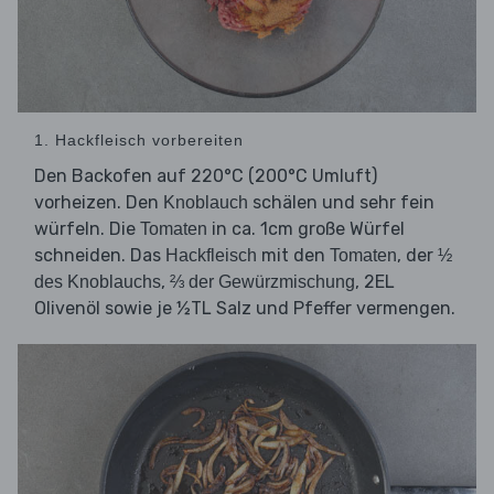
1. Hackfleisch vorbereiten
Den Backofen auf 220°C (200°C Umluft)
vorheizen. Den
schälen und sehr fein
Knoblauch
würfeln. Die
in ca. 1cm große Würfel
Tomaten
schneiden. Das
mit den
, der
Hackfleisch
Tomaten
½
,
, 2EL
des Knoblauchs
⅔ der Gewürzmischung
Olivenöl sowie je ½TL Salz und Pfeffer vermengen.