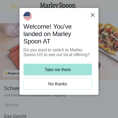
Welcome! You’ve
landed on Marley
Spoon AT
Do you want to switch to Marley
Spoon US to see our local offering?
Take me there
Anpassbar
No thanks
Schwedische Pizza mit Bio-Rinderhack
und frischem Knollensellerie-Topping
FLEISCH
Das Gericht